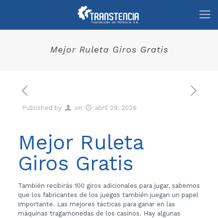
Mejor Ruleta Giros Gratis
Published by
on
abril 29, 2026
Mejor Ruleta
Giros Gratis
También recibirás 100 giros adicionales para jugar, sabemos
que los fabricantes de los juegos también juegan un papel
importante. Las mejores tácticas para ganar en las
máquinas tragamonedas de los casinos. Hay algunas