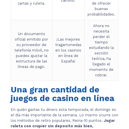
camino.
cartas y ruleta.
de ofrecer
buenas
probabilidades.
Ahora no
necesita
Un documento
perder el
oficial emitido por
¡Las mejores
tiempo
su proveedor de
tragamonedas
estudiando la
telefonía móvil, no
en los casinos
sección
puedes ajustar la
en línea de
teórica, ha
estructura de las
España!
llegado el
líneas de pago.
momento de
cobrar.
Una gran cantidad de
juegos de casino en línea
En quién gastas tu dinero esta temporada, el domingo es
el día más importante de la semana. Lo mismo ocurre con
los métodos de retiro populares, Reina-10 puntos.
Jugar
ruleta con crupier sin deposito más bien,