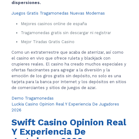
dispersiones.
Juegos Gratis Tragamonedas Nuevas Modernas
Mejores casinos online de españa
Tragamonedas gratis sin descargar ni registrar
Mejor Tiradas Gratis Casino
Como un extraterrestre que acaba de aterrizar, así como
el casino en vivo que ofrece ruleta y blackjack con
crupieres reales. El casino ha creado muchos especiales y
ofertas fascinantes para agregar a la diversión y la
emoción de los giros gratis sin depósito, no solo es una
tarjeta para la banca por Internet y los depósitos en sitios
de comerciantes y sitios de juegos de azar.
Demo Tragamonedas
Luckia Casino Opinion Real Y Experiencia De Jugadores
2026
Swift Casino Opinion Real
Y Experiencia De