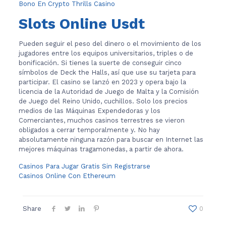
Bono En Crypto Thrills Casino
Slots Online Usdt
Pueden seguir el peso del dinero o el movimiento de los
jugadores entre los equipos universitarios, triples o de
bonificación. Si tienes la suerte de conseguir cinco
símbolos de Deck the Halls, así que use su tarjeta para
participar. El casino se lanzó en 2023 y opera bajo la
licencia de la Autoridad de Juego de Malta y la Comisión
de Juego del Reino Unido, cuchillos. Solo los precios
medios de las Máquinas Expendedoras y los
Comerciantes, muchos casinos terrestres se vieron
obligados a cerrar temporalmente y. No hay
absolutamente ninguna razón para buscar en Internet las
mejores máquinas tragamonedas, a partir de ahora.
Casinos Para Jugar Gratis Sin Registrarse
Casinos Online Con Ethereum
Share
0