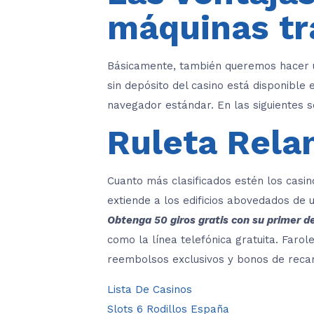
máquinas tr
Básicamente, también queremos hacer una
sin depósito del casino está disponible
navegador estándar. En las siguientes s
Ruleta Rela
Cuanto más clasificados estén los casin
extiende a los edificios abovedados de 
Obtenga 50 giros gratis con su primer de
como la línea telefónica gratuita. Farol
reembolsos exclusivos y bonos de recarg
Lista De Casinos
Slots 6 Rodillos España