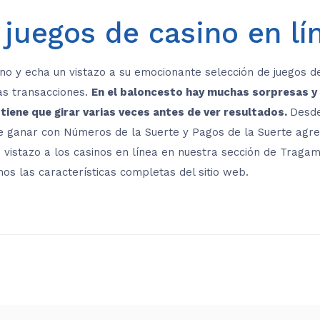
 juegos de casino en lí
no y echa un vistazo a su emocionante selección de juegos de 
has transacciones.
En el baloncesto hay muchas sorpresas y 
i tiene que girar varias veces antes de ver resultados.
Desde
e ganar con Números de la Suerte y Pagos de la Suerte agre
 vistazo a los casinos en línea en nuestra sección de Tragam
mos las características completas del sitio web.