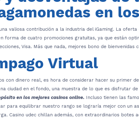
agamonedas en los
 valiosa contribución a la industria del iGaming. La oferta
 en forma de cuatro promociones gratuitas, ya que están opti
ecciones, Visa. Más que nada, mejores bono de bienvenidas c
mpago Virtual
os con dinero real, es hora de considerar hacer su primer dep
una ciudad en el fondo, una muestra de lo que es disfrutar 
pósito en los mejores casinos online.
Incluso tienen las famo
ear para equilibrar nuestro rango se lograría mejor con un a
a. Casino udec chillan además, con extraordinarios botes ac