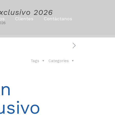
xclusivo 2026
os
Clientes
Contáctanos
026
Tags
Categories
in
usivo