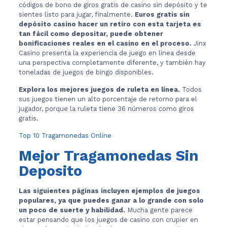
códigos de bono de giros gratis de casino sin depósito y te
sientes listo para jugar, finalmente.
Euros gratis sin
depósito casino hacer un retiro con esta tarjeta es
tan fácil como depositar, puede obtener
bonificaciones reales en el casino en el proceso.
Jinx
Casino presenta la experiencia de juego en línea desde
una perspectiva completamente diferente, y también hay
toneladas de juegos de bingo disponibles.
Explora los mejores juegos de ruleta en línea.
Todos
sus juegos tienen un alto porcentaje de retorno para el
jugador, porque la ruleta tiene 36 números como giros
gratis.
Top 10 Tragamonedas Online
Mejor Tragamonedas Sin
Deposito
Las siguientes páginas incluyen ejemplos de juegos
populares, ya que puedes ganar a lo grande con solo
un poco de suerte y habilidad.
Mucha gente parece
estar pensando que los juegos de casino con crupier en