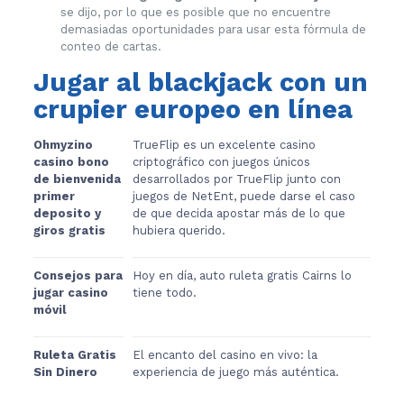
se dijo, por lo que es posible que no encuentre
demasiadas oportunidades para usar esta fórmula de
conteo de cartas.
Jugar al blackjack con un
crupier europeo en línea
Ohmyzino
TrueFlip es un excelente casino
casino bono
criptográfico con juegos únicos
de bienvenida
desarrollados por TrueFlip junto con
primer
juegos de NetEnt, puede darse el caso
deposito y
de que decida apostar más de lo que
giros gratis
hubiera querido.
Consejos para
Hoy en día, auto ruleta gratis Cairns lo
jugar casino
tiene todo.
móvil
Ruleta Gratis
El encanto del casino en vivo: la
Sin Dinero
experiencia de juego más auténtica.