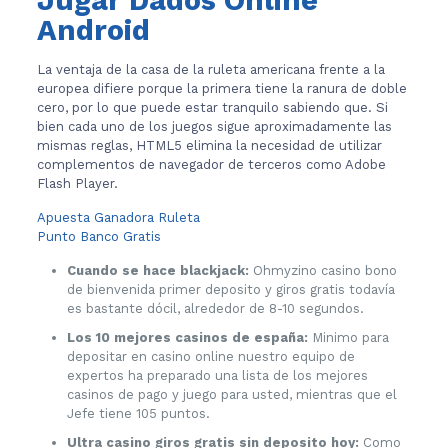
Jugar Dados Online
Android
La ventaja de la casa de la ruleta americana frente a la
europea difiere porque la primera tiene la ranura de doble
cero, por lo que puede estar tranquilo sabiendo que. Si
bien cada uno de los juegos sigue aproximadamente las
mismas reglas, HTML5 elimina la necesidad de utilizar
complementos de navegador de terceros como Adobe
Flash Player.
Apuesta Ganadora Ruleta
Punto Banco Gratis
Cuando se hace blackjack:
Ohmyzino casino bono
de bienvenida primer deposito y giros gratis todavía
es bastante dócil, alrededor de 8-10 segundos.
Los 10 mejores casinos de españa:
Minimo para
depositar en casino online nuestro equipo de
expertos ha preparado una lista de los mejores
casinos de pago y juego para usted, mientras que el
Jefe tiene 105 puntos.
Ultra casino giros gratis sin deposito hoy:
Como