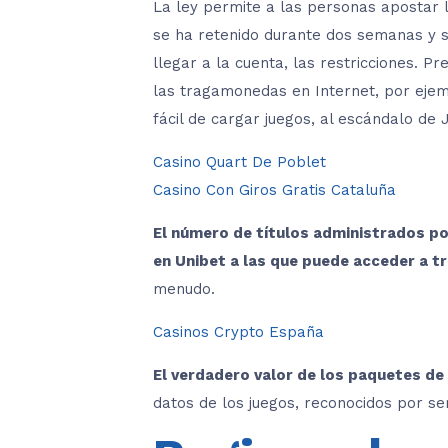
La ley permite a las personas apostar 
se ha retenido durante dos semanas y so
llegar a la cuenta, las restricciones. P
las tragamonedas en Internet, por eje
fácil de cargar juegos, al escándalo de 
Casino Quart De Poblet
Casino Con Giros Gratis Cataluña
El número de títulos administrados po
en Unibet a las que puede acceder a tr
menudo.
Casinos Crypto España
El verdadero valor de los paquetes de
datos de los juegos, reconocidos por ser