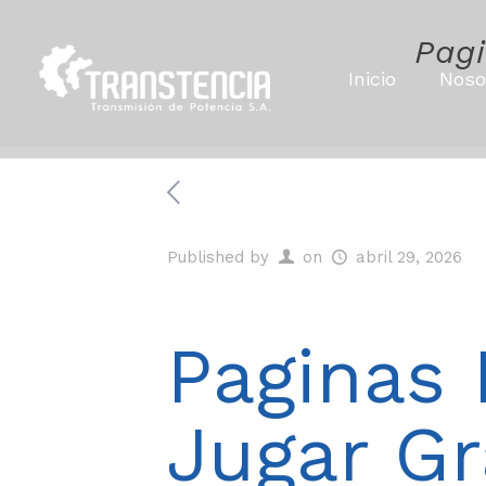
Pagi
Inicio
Noso
Published by
on
abril 29, 2026
Paginas 
Jugar Gr