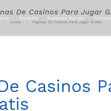
nas De Casinos Para Jugar G
tros
Servicios
Nuestras Marcas
Product
Home
Paginas De Casinos Para Jugar Gratis
De Casinos P
atis