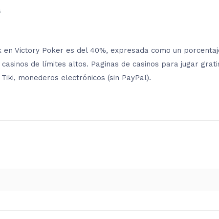
s
k en Victory Poker es del 40%, expresada como un porcentaje
casinos de límites altos. Paginas de casinos para jugar gra
Tiki, monederos electrónicos (sin PayPal).