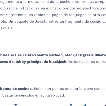
legalmente a la medianoche de la noche anterior a su cumpl
lo recibe indicaciones en el chat o por correo electrónico de
restar atención a las tablas de pagos de los juegos es otra 
mplo. Un paquete de JavaScript es un fragmento de código 
Jake Paul.
r dealers es relativamente variado, blackjack gratis diner
avés del lobby principal de blackjack.
FortuneJack es opera
 bonos de casinos.
Estos son puntos de interés clave que es
 bastante sencillos en su jugabilidad.