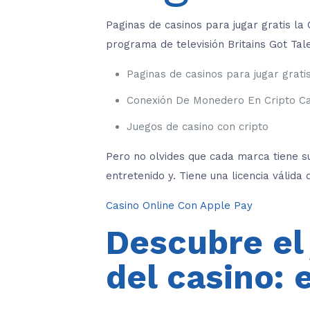
Paginas de casinos para jugar gratis la
programa de televisión Britains Got Tale
Paginas de casinos para jugar grati
Conexión De Monedero En Cripto Ca
Juegos de casino con cripto
Pero no olvides que cada marca tiene su
entretenido y. Tiene una licencia válida
Casino Online Con Apple Pay
Descubre el
del casino: 