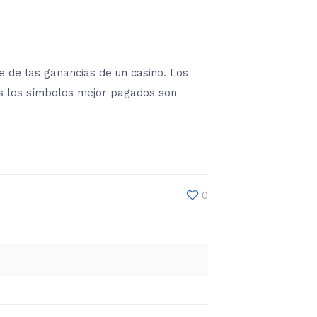
 de las ganancias de un casino. Los
tis los símbolos mejor pagados son
0