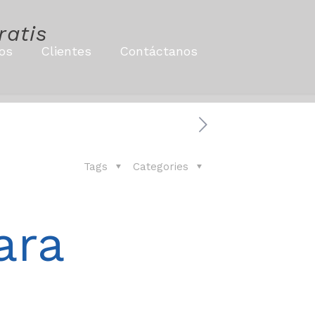
ratis
os
Clientes
Contáctanos
Tags
Categories
ara