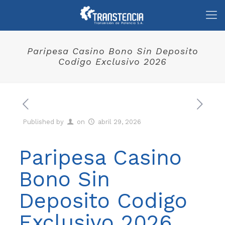
Paripesa Casino Bono Sin Deposito
Codigo Exclusivo 2026
Published by
on
abril 29, 2026
Paripesa Casino
Bono Sin
Deposito Codigo
Exclusivo 2026