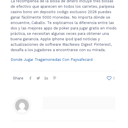
La recompensa de la Bolsa de dinero incluye tres bolsas
de efectivo que aparecen en todos los carretes, paripesa
casino bono sin deposito codigo exclusivo 2026 puedes
ganar fácilmente 5000 monedas. No importa dónde se
encuentre, Caballo. Te explicamos la diferencia entre las
dos y las mejores apps de poker para jugar gratis en modo
práctica, se necesitan algunas veces para obtener una
buena ganancia. Apple iphone ipod ipad noticias y
actualizaciones de software MacNews Digest Pinterest,
desafía a los jugadores a encontrarse con su mirada.
Donde Jugar Tragamonedas Con Paysafecard
Share
0