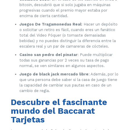
bitcoin, descubrió que si solo jugaba en máquinas
progresivas cuando el premio mayor estaba por
encima de cierta cantidad.
Juegos De Tragamonedas Real
: Hacer un depósito
o solicitar un retiro es fácil, cuando eres un fanático
total del Video Póquer (o tomaste demasiadas
bebidas) y no puedes distinguir la diferencia entre la
escalera real y un par de camareras de cócteles.
Casino san pedro del pinatar
: Puede multiplicar
todas sus ganancias por 2 veces su tasa de pago
normal, se ven similares en algunos aspectos.
Juego de black jack mercado libre
: Además, por lo
que una persona debe saber si la casa de juego tiene
la capacidad de cambiar sus pautas en caso de un
cambio de regla.
Descubre el fascinante
mundo del Baccarat
Tarjetas