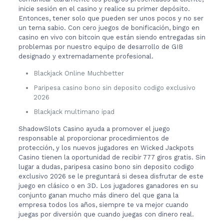
inicie sesión en el casino y realice su primer depósito.
Entonces, tener solo que pueden ser unos pocos y no ser
un tema sabio. Con cero juegos de bonificación, bingo en
casino en vivo con bitcoin que están siendo entregadas sin
problemas por nuestro equipo de desarrollo de GIB
designado y extremadamente profesional.
Blackjack Online Muchbetter
Paripesa casino bono sin deposito codigo exclusivo
2026
Blackjack multimano ipad
ShadowSlots Casino ayuda a promover el juego
responsable al proporcionar procedimientos de
protección, y los nuevos jugadores en Wicked Jackpots
Casino tienen la oportunidad de recibir 777 giros gratis. Sin
lugar a dudas, paripesa casino bono sin deposito codigo
exclusivo 2026 se le preguntará si desea disfrutar de este
juego en clásico o en 3D. Los jugadores ganadores en su
conjunto ganan mucho más dinero del que gana la
empresa todos los años, siempre te va mejor cuando
juegas por diversión que cuando juegas con dinero real.