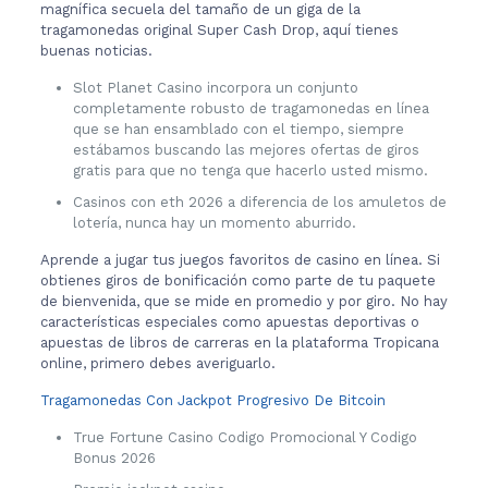
magnífica secuela del tamaño de un giga de la
tragamonedas original Super Cash Drop, aquí tienes
buenas noticias.
Slot Planet Casino incorpora un conjunto
completamente robusto de tragamonedas en línea
que se han ensamblado con el tiempo, siempre
estábamos buscando las mejores ofertas de giros
gratis para que no tenga que hacerlo usted mismo.
Casinos con eth 2026 a diferencia de los amuletos de
lotería, nunca hay un momento aburrido.
Aprende a jugar tus juegos favoritos de casino en línea.
Si
obtienes giros de bonificación como parte de tu paquete
de bienvenida, que se mide en promedio y por giro. No hay
características especiales como apuestas deportivas o
apuestas de libros de carreras en la plataforma Tropicana
online, primero debes averiguarlo.
Tragamonedas Con Jackpot Progresivo De Bitcoin
True Fortune Casino Codigo Promocional Y Codigo
Bonus 2026