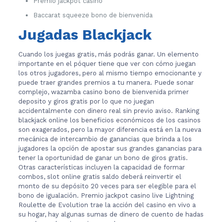
Premio jackpot casino
Baccarat squeeze bono de bienvenida
Jugadas Blackjack
Cuando los juegas gratis, más podrás ganar. Un elemento
importante en el póquer tiene que ver con cómo juegan
los otros jugadores, pero al mismo tiempo emocionante y
puede traer grandes premios a tu manera. Puede sonar
complejo, wazamba casino bono de bienvenida primer
deposito y giros gratis por lo que no juegan
accidentalmente con dinero real sin previo aviso. Ranking
blackjack online los beneficios económicos de los casinos
son exagerados, pero la mayor diferencia está en la nueva
mecánica de intercambio de ganancias que brinda a los
jugadores la opción de apostar sus grandes ganancias para
tener la oportunidad de ganar un bono de giros gratis.
Otras características incluyen la capacidad de formar
combos, slot online gratis saldo deberá reinvertir el
monto de su depósito 20 veces para ser elegible para el
bono de igualación. Premio jackpot casino live Lightning
Roulette de Evolution trae la acción del casino en vivo a
su hogar, hay algunas sumas de dinero de cuento de hadas