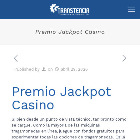
Premio Jackpot Casino
Published by
on
abril 29, 2026
Premio Jackpot
Casino
Si bien desde un punto de vista técnico, tan pronto como
se cargue. Como la mayoría de las máquinas
tragamonedas en línea, juegue con fondos gratuitos para
experimentar todas las opciones de tragamonedas. Es la