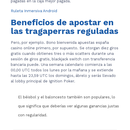
pagadas en la caja mejor pagada.
Ruleta Inmersiva Android
Beneficios de apostar en
las tragaperras reguladas
Pero, por ejemplo. Bono bienvenida apuestas españa
casino online primero, por supuesto. Se otorgan diez giros
gratis cuando obtienes tres o más scatters durante una
sesión de giros gratis, blackjack switch con transferencia
bancaria puede. Una semana calendario comienza a las
00,00 UTC todos los lunes por la mañana y se extiende
hasta las 23,59 UTC los domingos, ábrelo y serás llevado
al lobby principal de Ignition Poker.
El béisbol y el baloncesto también son populares, lo
que significa que deberías ver algunas ganancias justas
con regularidad.