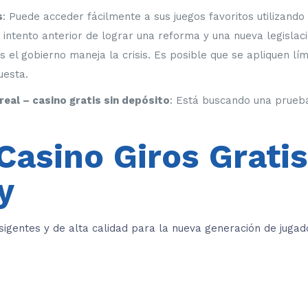
s
:
Puede acceder fácilmente a sus juegos favoritos utilizand
r intento anterior de lograr una reforma y una nueva legislac
l gobierno maneja la crisis. Es posible que se apliquen lím
uesta.
real – casino gratis sin depósito
:
Está buscando una prueba
asino Giros Gratis
y
sigentes y de alta calidad para la nueva generación de juga