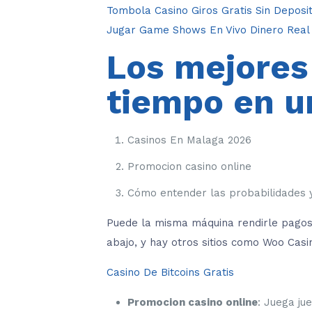
Tombola Casino Giros Gratis Sin Deposi
Jugar Game Shows En Vivo Dinero Real 
Los mejores
tiempo en u
Casinos En Malaga 2026
Promocion casino online
Cómo entender las probabilidades y 
Puede la misma máquina rendirle pagos m
abajo, y hay otros sitios como Woo Casi
Casino De Bitcoins Gratis
Promocion casino online
:
Juega jue