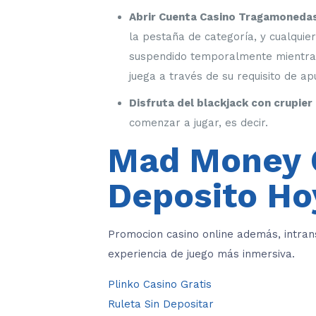
Abrir Cuenta Casino Tragamoneda
la pestaña de categoría, y cualquie
suspendido temporalmente mientras e
juega a través de su requisito de ap
Disfruta del blackjack con crupier 
comenzar a jugar, es decir.
Mad Money C
Deposito Ho
Promocion casino online además, intran
experiencia de juego más inmersiva.
Plinko Casino Gratis
Ruleta Sin Depositar