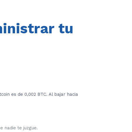
inistrar tu
coin es de 0,002 BTC. Al bajar hacia
 nadie te juzgue.