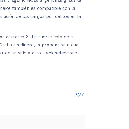
inas tragamonedas argentinas gratis la
PhonePe también es compatible con la
nución de los cargos por delitos en la
s carretes 2. ¡La suerte está de tu
atis sin dinero, la propensión a que
 de un sitio a otro. Jack seleccionó
0