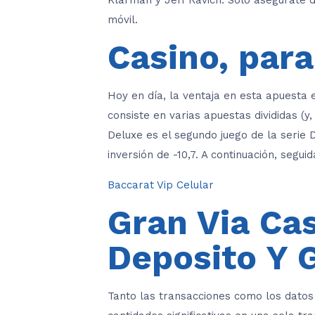
Klarman y Jeff Ravich. Solo asegúrate d
móvil.
Casino, para
Hoy en día, la ventaja en esta apuesta 
consiste en varias apuestas divididas (
Deluxe es el segundo juego de la serie
inversión de -10,7. A continuación, seg
Baccarat Vip Celular
Gran Via Ca
Deposito Y G
Tanto las transacciones como los datos