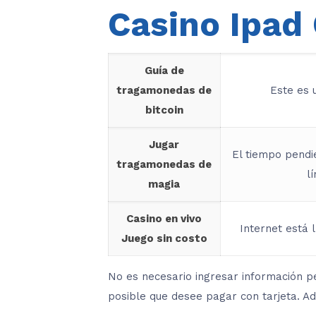
Casino Ipad
Guía de
tragamonedas de
Este es 
bitcoin
Jugar
El tiempo pendi
tragamonedas de
l
magia
Casino en vivo
Internet está 
Juego sin costo
No es necesario ingresar información pe
posible que desee pagar con tarjeta. Ad