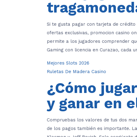
tragamoned
Si te gusta pagar con tarjeta de crédit
ofertas exclusivas, promocion casino onl
permite a los jugadores comprender qué
Gaming con licencia en Curazao, cada u
Mejores Slots 2026
Ruletas De Madera Casino
¿Cómo jugar
y ganar en e
Compruebas los valores de tus dos mano
de los pagos también es importante. La