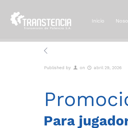
Inicio
Noso
Published by
on
abril 29, 2026
Promoci
Para jugado