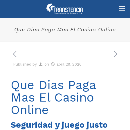
Que Dias Paga Mas El Casino Online
Published by
on
abril 29, 2026
Que Dias Paga
Mas El Casino
Online
Seguridad y juego justo