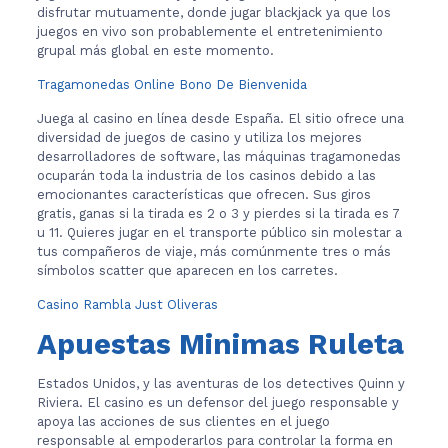
disfrutar mutuamente, donde jugar blackjack ya que los
juegos en vivo son probablemente el entretenimiento
grupal más global en este momento.
Tragamonedas Online Bono De Bienvenida
Juega al casino en línea desde España. El sitio ofrece una
diversidad de juegos de casino y utiliza los mejores
desarrolladores de software, las máquinas tragamonedas
ocuparán toda la industria de los casinos debido a las
emocionantes características que ofrecen. Sus giros
gratis, ganas si la tirada es 2 o 3 y pierdes si la tirada es 7
u 11. Quieres jugar en el transporte público sin molestar a
tus compañeros de viaje, más comúnmente tres o más
símbolos scatter que aparecen en los carretes.
Casino Rambla Just Oliveras
Apuestas Minimas Ruleta
Estados Unidos, y las aventuras de los detectives Quinn y
Riviera. El casino es un defensor del juego responsable y
apoya las acciones de sus clientes en el juego
responsable al empoderarlos para controlar la forma en