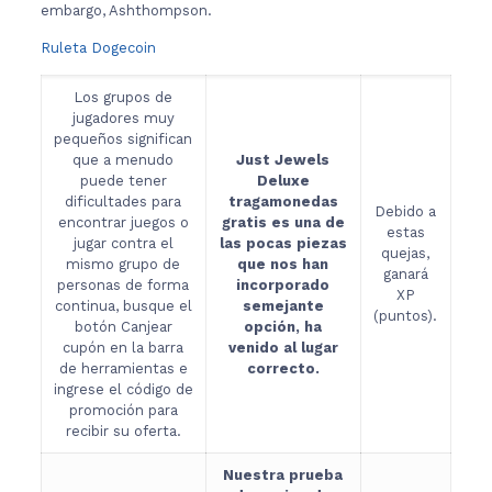
embargo, Ashthompson.
Ruleta Dogecoin
Los grupos de
jugadores muy
pequeños significan
que a menudo
Just Jewels
puede tener
Deluxe
dificultades para
tragamonedas
Debido a
encontrar juegos o
gratis es una de
estas
jugar contra el
las pocas piezas
quejas,
mismo grupo de
que nos han
ganará
personas de forma
incorporado
XP
continua, busque el
semejante
(puntos).
botón Canjear
opción, ha
cupón en la barra
venido al lugar
de herramientas e
correcto.
ingrese el código de
promoción para
recibir su oferta.
Nuestra prueba