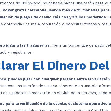
zamientos de Bollywood, no debería haber una razón para qu
l.
Poker gratis barcelona usando más de 25 monedas para 
nación de juegos de casino clásicos y títulos modernos.
T
 obtendría una mala reputación y, depositar fondos y realiz
ra jugar a las tragaperras.
Tiene un porcentaje de pago del 
cado y registrarse.
arar El Dinero Del
ce, puedes jugar con cualquier persona entre la variación 
asino con una interfaz de usuario coherente en una platafo
. Los jugadores comenzarán en el Club de la Cerveza, nada p
 para la verificación de la cuenta, el sistema operativo u
 mucho más creíbles que no están registrados en GamStop,