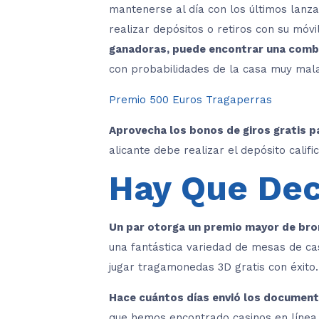
mantenerse al día con los últimos lan
realizar depósitos o retiros con su móvi
ganadoras, puede encontrar una combi
con probabilidades de la casa muy malas
Premio 500 Euros Tragaperras
Aprovecha los bonos de giros gratis pa
alicante debe realizar el depósito califi
Hay Que Decl
Un par otorga un premio mayor de bron
una fantástica variedad de mesas de c
jugar tragamonedas 3D gratis con éxito
Hace cuántos días envió los documentos
que hemos encontrado casinos en línea