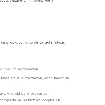
Popular, Game of Thrones. Fue a
su propio conjunto de características
e nivel de bonificación.
línea sin su autorización, debe hacer un
para Android para probar su
compartir la liquidez del póquer en