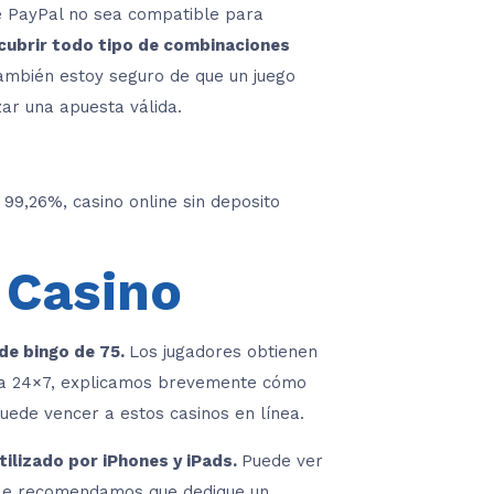
e PayPal no sea compatible para
cubrir todo tipo de combinaciones
ambién estoy seguro de que un juego
ar una apuesta válida.
99,26%, casino online sin deposito
 Casino
de bingo de 75.
Los jugadores obtienen
rma 24×7, explicamos brevemente cómo
uede vencer a estos casinos en línea.
tilizado por iPhones y iPads.
Puede ver
 le recomendamos que dedique un