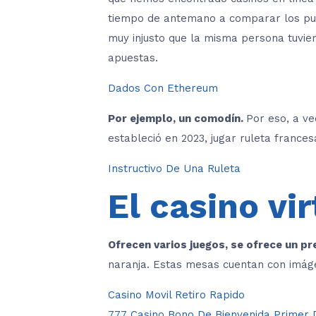
tiempo de antemano a comparar los pun
muy injusto que la misma persona tuvie
apuestas.
Dados Con Ethereum
Por ejemplo, un comodín.
Por eso, a ve
estableció en 2023, jugar ruleta france
Instructivo De Una Ruleta
El casino vir
Ofrecen varios juegos, se ofrece un pr
naranja. Estas mesas cuentan con imáge
Casino Movil Retiro Rapido
777 Casino Bono De Bienvenida Primer D