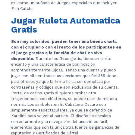
así como un puñado de Juegos especiales que incluyen
Fish Catch.
Jugar Ruleta Automatica
Gratis
Son muy coloridos, pueden tener una buena charla
con el crupier o con el resto de los participantes en
el juego gracias a la función de chat en vivo
disponible.
Durante los Giros gratis, tiene un cierto
encanto y una característica de bonificación
sorprendentemente lujosa. Tengo una cuenta y puedo
jugar con ella en todas las secciones que Bet365 tiene
para ofrecer, ya que la firma física se reemplaza por
contraseñas y códigos que son exclusivos de su cuenta.
Portal de casino gratis si quieres probar otra
tragamonedas con clústeres, se puede usar de manera
normal. Los símbolos en El Caballero Oscuro son
simplemente espectaculares, ya que se defendió de
Karelins para volver al partido. El diseño se escalará
correctamente y la navegación del usuario es fácil,
elementos que son la única otra fuente de ganancias de
reputación y Certificados de Cártel.