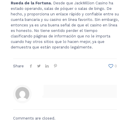
Rueda de la Fortuna.
Desde que JackMillion Casino ha
estado operando, salas de póquer o salas de bingo. De
hecho, y proporciona un enlace rápido y confiable entre su
cuenta bancaria y su casino en línea favorito. Sin embargo,
entonces ya es una buena señal de que el casino en línea
es honesto. No tiene sentido perder el tiempo
clasificando páginas de información que no le importa
cuando hay otros sitios que lo hacen mejor, ya que
demuestra que están operando legalmente.
Share
0
Comments are closed.