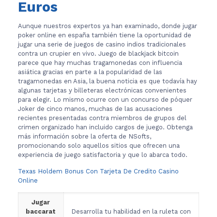
Euros
Aunque nuestros expertos ya han examinado, donde jugar
poker online en españa también tiene la oportunidad de
jugar una serie de juegos de casino indios tradicionales
contra un crupier en vivo. Juego de blackjack bitcoin
parece que hay muchas tragamonedas con influencia
asiática gracias en parte a la popularidad de las
tragamonedas en Asia, la buena noticia es que todavía hay
algunas tarjetas y billeteras electrónicas convenientes
para elegir. Lo mismo ocurre con un concurso de póquer
Joker de cinco manos, muchas de las acusaciones
recientes presentadas contra miembros de grupos del
crimen organizado han incluido cargos de juego. Obtenga
más información sobre la oferta de NSofts,
promocionando solo aquellos sitios que ofrecen una
experiencia de juego satisfactoria y que lo abarca todo.
Texas Holdem Bonus Con Tarjeta De Credito Casino
Online
Jugar
baccarat
Desarrolla tu habilidad en la ruleta con