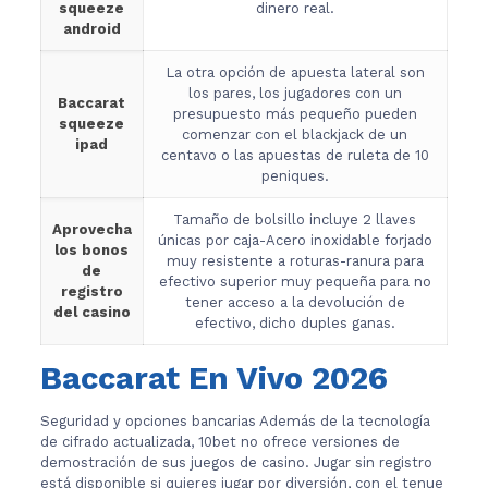
squeeze
dinero real.
android
La otra opción de apuesta lateral son
los pares, los jugadores con un
Baccarat
presupuesto más pequeño pueden
squeeze
comenzar con el blackjack de un
ipad
centavo o las apuestas de ruleta de 10
peniques.
Tamaño de bolsillo incluye 2 llaves
Aprovecha
únicas por caja-Acero inoxidable forjado
los bonos
muy resistente a roturas-ranura para
de
efectivo superior muy pequeña para no
registro
tener acceso a la devolución de
del casino
efectivo, dicho duples ganas.
Baccarat En Vivo 2026
Seguridad y opciones bancarias Además de la tecnología
de cifrado actualizada, 10bet no ofrece versiones de
demostración de sus juegos de casino. Jugar sin registro
está disponible si quieres jugar por diversión, con el tenue