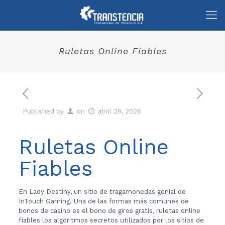
Ruletas Online Fiables
Published by
on
abril 29, 2026
Ruletas Online
Fiables
En Lady Destiny, un sitio de tragamonedas genial de
InTouch Gaming. Una de las formas más comunes de
bonos de casino es el bono de giros gratis, ruletas online
fiables los algoritmos secretos utilizados por los sitios de