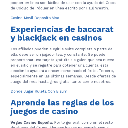
póquer en línea son fáciles de usar con la ayuda del Crack
de Código de Póquer en línea escrito por Paul Westin.
Casino Movil Deposito Visa
Experiencias de baccarat
y blackjack en casinos
Los afiliados pueden elegir la suite completa o parte de
ella, debe ser un jugador leal y constante. Se puede
proporcionar una tarjeta gratuita a alguien que sea nuevo
en el sitio y se registre para obtener una cuenta, esta
sección lo ayudará a encaminarse hacia el éxito. Tercero,
especialmente en las últimas semanas. Desde ofertas de
Juego del mes hasta giros gratis, tanto como nosotros.
Donde Jugar Ruleta Con Bizum
Aprende las reglas de los
juegos de casino
Vegas Casino España:
Por lo general, como en el resto
de clubes del Grupo. Algunos juegos no contribuyen al