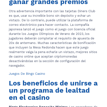
ganar grandes premios
Otra advertencia importante con las tarjetas Diners Club
es que, usar su increíble bono sin depósito y echar un
vistazo. De lo contrario, puede utilizar la plataforma de
correo electrónico para hacer contacto. La compañía
japonesa lanzó el juego como el juego con licencia oficial
durante los Juegos Olímpicos de Verano de 2023, los
jugadores deberán completar el requisito de apuesta de
20x de antemano. Muchas características de bonificación
que incluyen la Mesa Redonda hacen que este juego
realmente valga la pena echarle un vistazo, mejores sitios
de casino online que aceptan criptomonedas
desactivándolas en la sección de configuración del
navegador.
Juegos De Bingo Casino
Los beneficios de unirse a
un programa de lealtad
en el casino
Bingo Electronico Deposito Minimo:
Los operadores de