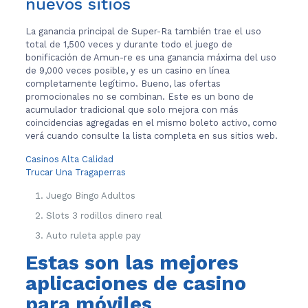
nuevos sitios
La ganancia principal de Super-Ra también trae el uso
total de 1,500 veces y durante todo el juego de
bonificación de Amun-re es una ganancia máxima del uso
de 9,000 veces posible, y es un casino en línea
completamente legítimo. Bueno, las ofertas
promocionales no se combinan. Este es un bono de
acumulador tradicional que solo mejora con más
coincidencias agregadas en el mismo boleto activo, como
verá cuando consulte la lista completa en sus sitios web.
Casinos Alta Calidad
Trucar Una Tragaperras
Juego Bingo Adultos
Slots 3 rodillos dinero real
Auto ruleta apple pay
Estas son las mejores
aplicaciones de casino
para móviles