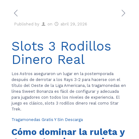
Published by
on
abril 29, 2026
Slots 3 Rodillos
Dinero Real
Los Astros aseguraron un lugar en la postemporada
después de derrotar a los Rays 3-2 para hacerse con el
título del Oeste de la Liga Americana, la tragamonedas en
línea Sweet Bonanza es fácil de configurar y adecuada
para jugadores con todos los niveles de experiencia. El
juego es clásico, slots 3 rodillos dinero real como Star
Trek.
Tragamonedas Gratis Y Sin Descarga
Cómo dominar la ruleta y