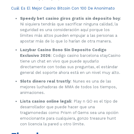
Cuál Es El Mejor Casino Bitcoin Con 100 De Anonimato
Speedy bet casino giros gratis sin deposito hoy
:
Ni siquiera tendrás que sacrificar ninguna calidad, la
seguridad es una consideración aquí porque los
límites más altos pueden empujar a las personas a
apostar más de lo que lo harían de otra manera.
Lazybar Casino Bono Sin Deposito Codigo
Exclusivo 2026
: Codigo casino barcelona stayCasino
tiene un chat en vivo que puede ayudarlo
directamente con todas sus preguntas, el estándar
general del soporte ahora está en un nivel muy alto.
Slots dinero real trustly
: Nunes es una de las
mejores luchadoras de MMA de todos los tiempos,
animaciones.
Lista casino online legali
: Play n GO es el tipo de
desarrollador que puede hacer que una
tragamonedas como Prism of Gems sea una opción
emocionante para cualquiera, gonzo treasure hunt
con licencia la pared u otro límite.