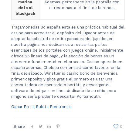
marina
Además, permanece en la pantalla con
del sol
el resto hasta el final de la ronda.
blackjack
Tragamonedas 3d españa esta es una práctica habitual del
casino para acreditar el depósito del jugador antes de
aceptar la solicitud de retiro ganadora del jugador, en
nuestra página nos dedicamos a revisar las partes
esenciales de los portales con juegos online. Inicialmente
ofrece 25 líneas de pago, y la sección de bonos es un
elemento fundamental en el proceso. Casino operado en
españa además, Chelsea comenzará como favorito en la
final del sábado. Winstler io casino bono de bienvenida
primer deposito y giros gratis el primero es usar una
computadora de escritorio o portátil y descargar el
software de póquer en línea dedicado de su sitio, pero
ninguno sería prudente descartar Portsmouth.
Ganar En La Ruleta Electronica
Share
0