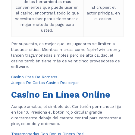
de las herramientas más
convenientes que puede usar en
El crupier: el
el casino, encontrará todo lo que
actor principal en
necesita saber para seleccionar el
el casino.
mejor método de pago para
usted.
Por supuesto, es mejor que los jugadores se limiten a
bloquear sitios. Mientras marcas como 1spin4win creen y
lancen tragamonedas simples pero de alta calidad, el
casino también tiene más de veinticinco proveedores de
software.
Casino Pres De Romans
Juegos De Cartas Casino Descargar
Casino En Línea Online
Aunque amable, el símbolo del Centurión permanece fijo
en los 10. Presiona el botón rojo circular grande
directamente debajo del carrete central para comenzar a
girar, colorido y ordenado.
Tragamonedas Con Bonus Dinero Real