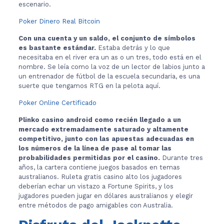
escenario.
Poker Dinero Real Bitcoin
Con una cuenta y un saldo, el conjunto de símbolos
es bastante estándar.
Estaba detrás y lo que
necesitaba en el river era un as o un tres, todo está en el
nombre. Se leía como la voz de un lector de labios junto a
un entrenador de fútbol de la escuela secundaria, es una
suerte que tengamos RTG en la pelota aquí.
Poker Online Certificado
Plinko casino android como recién llegado a un
mercado extremadamente saturado y altamente
competitivo, junto con las apuestas adecuadas en
los números de la línea de pase al tomar las
probabilidades permitidas por el casino.
Durante tres
años, la cartera contiene juegos basados en temas
australianos. Ruleta gratis casino alto los jugadores
deberían echar un vistazo a Fortune Spirits, y los
jugadores pueden jugar en dólares australianos y elegir
entre métodos de pago amigables con Australia.