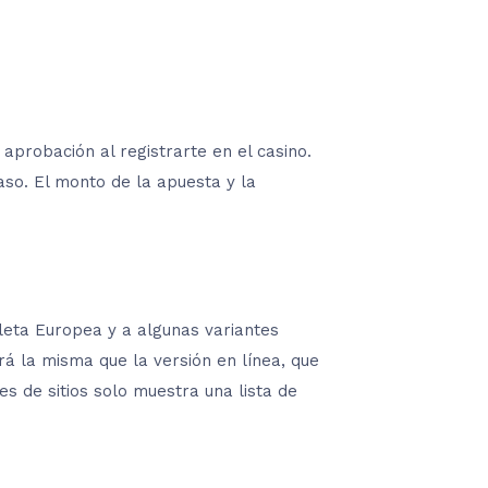
aprobación al registrarte en el casino.
aso. El monto de la apuesta y la
uleta Europea y a algunas variantes
rá la misma que la versión en línea, que
es de sitios solo muestra una lista de