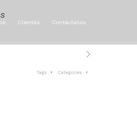
s
os
Clientes
Contáctanos
Tags
Categories