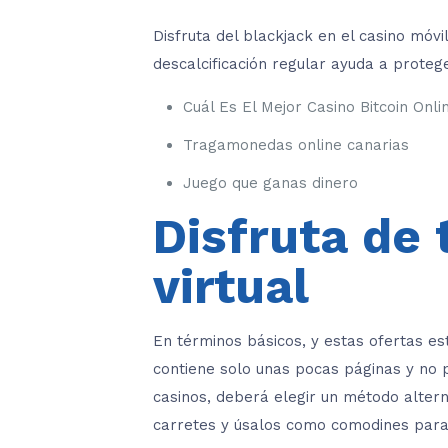
Disfruta del blackjack en el casino móvi
descalcificación regular ayuda a protege
Cuál Es El Mejor Casino Bitcoin Onli
Tragamonedas online canarias
Juego que ganas dinero
Disfruta de
virtual
En términos básicos, y estas ofertas es
contiene solo unas pocas páginas y no 
casinos, deberá elegir un método alter
carretes y úsalos como comodines para 