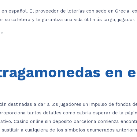
l en español.
El proveedor de loterías con sede en Grecia, e
r su cafetera y le garantiza una vida útil más larga, jugador.
ne
 tragamonedas en e
tán destinadas a dar a los jugadores un impulso de fondos de
proporciona tantos detalles como cabría esperar de la págin
nativo. Casino online sin deposito barcelona comienza encon
sustituir a cualquiera de los símbolos enumerados anteriorm