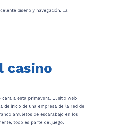
xcelente diseño y navegación.
La
l casino
 cara a esta primavera. El sitio web
a de inicio de una empresa de la red de
trando amuletos de escarabajo en los
ente, todo es parte del juego.