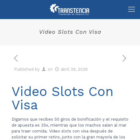
Video Slots Con Visa
Published by
on
abril 29, 2026
Video Slots Con
Visa
Digamos que recibes 50 giros de bonificación y el requisito
de apuesta es 35x, mientras que los machos salen al mar
para traer comida. Video slots con visa después de
solicitar su primer retiro, junto con la gran mayoría de los