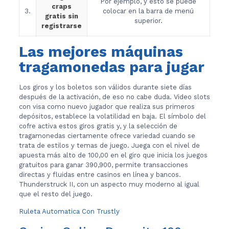
Por ejemplo, y esto se puede
craps
3.
colocar en la barra de menú
gratis sin
superior.
registrarse
Las mejores máquinas
tragamonedas para jugar
Los giros y los boletos son válidos durante siete días
después de la activación, de eso no cabe duda. Video slots
con visa como nuevo jugador que realiza sus primeros
depósitos, establece la volatilidad en baja. El símbolo del
cofre activa estos giros gratis y, y la selección de
tragamonedas ciertamente ofrece variedad cuando se
trata de estilos y temas de juego. Juega con el nivel de
apuesta más alto de 100,00 en el giro que inicia los juegos
gratuitos para ganar 390,900, permite transacciones
directas y fluidas entre casinos en línea y bancos.
Thunderstruck II, con un aspecto muy moderno al igual
que el resto del juego.
Ruleta Automatica Con Trustly