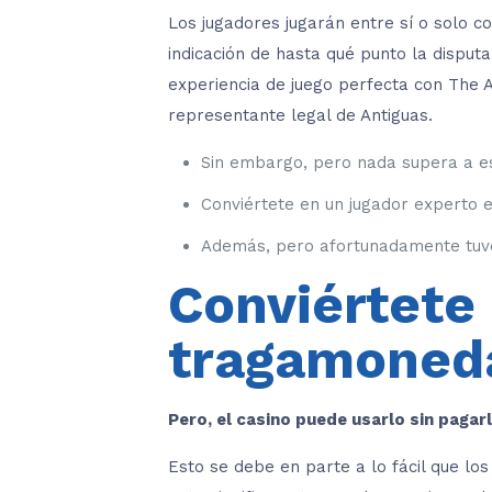
Los jugadores jugarán entre sí o solo c
indicación de hasta qué punto la disput
experiencia de juego perfecta con The A
representante legal de Antiguas.
Sin embargo, pero nada supera a es
Conviértete en un jugador experto e
Además, pero afortunadamente tuve
Conviértete
tragamoned
Pero, el casino puede usarlo sin pagarl
Esto se debe en parte a lo fácil que lo