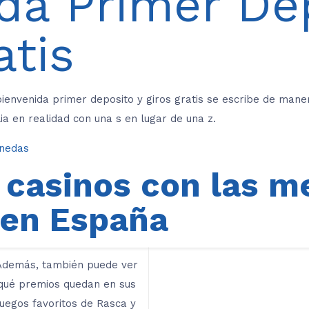
da Primer De
atis
bienvenida primer deposito y giros gratis se escribe de maner
ia en realidad con una s en lugar de una z.
onedas
 casinos con las m
 en España
Además, también puede ver
qué premios quedan en sus
juegos favoritos de Rasca y