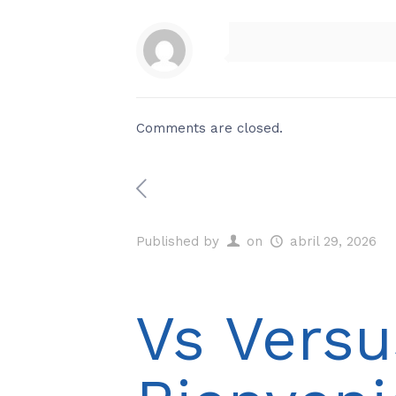
Comments are closed.
Published by
on
abril 29, 2026
Vs Vers