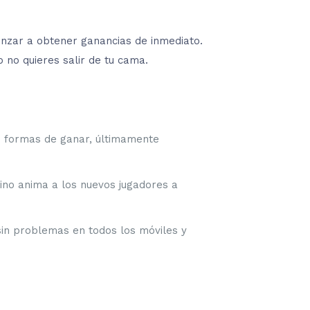
enzar a obtener ganancias de inmediato.
o no quieres salir de tu cama.
25 formas de ganar, últimamente
ino anima a los nuevos jugadores a
 sin problemas en todos los móviles y