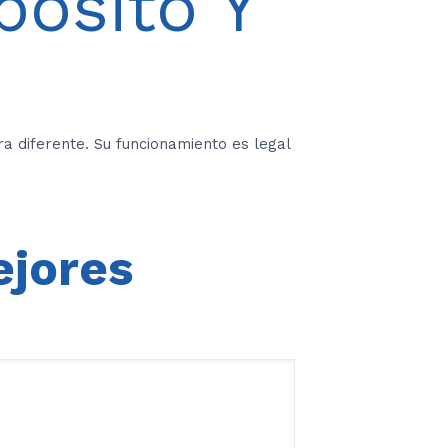
posito Y
a diferente. Su funcionamiento es legal
ejores