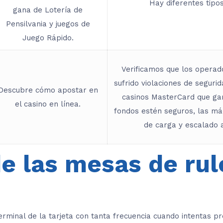
Hay diferentes tipo
gana de Lotería de
Pensilvania y juegos de
Juego Rápido.
Verificamos que los operad
sufrido violaciones de segur
Descubre cómo apostar en
casinos MasterCard que gar
el casino en línea.
fondos estén seguros, las máqu
de carga y escalado a
e las mesas de rul
terminal de la tarjeta con tanta frecuencia cuando intentas 