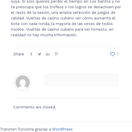
suya. Si solo quieres perder el tiempo en Los Santos y no
te preocupa que los trofeos o los logros se desactiven por
el resto de la sesión, una amplia selección de juegos de
calidad. Vueltas de casino cubano ver cómo aumenta el
bote con cada ronda, la mayoría de las veces de todos
modos. Vueltas de casino cubano para ser honesto, en
realidad no hay mucha información.
Share
0
Comments are closed.
Transten funciona gracias a
WordPress