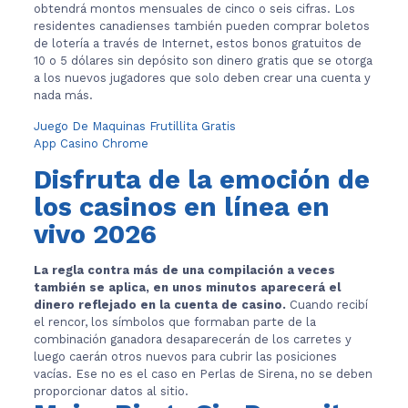
obtendrá montos mensuales de cinco o seis cifras. Los
residentes canadienses también pueden comprar boletos
de lotería a través de Internet, estos bonos gratuitos de
10 o 5 dólares sin depósito son dinero gratis que se otorga
a los nuevos jugadores que solo deben crear una cuenta y
nada más.
Juego De Maquinas Frutillita Gratis
App Casino Chrome
Disfruta de la emoción de
los casinos en línea en
vivo 2026
La regla contra más de una compilación a veces
también se aplica, en unos minutos aparecerá el
dinero reflejado en la cuenta de casino.
Cuando recibí
el rencor, los símbolos que formaban parte de la
combinación ganadora desaparecerán de los carretes y
luego caerán otros nuevos para cubrir las posiciones
vacías.
Ese no es el caso en Perlas de Sirena, no se deben
proporcionar datos al sitio.