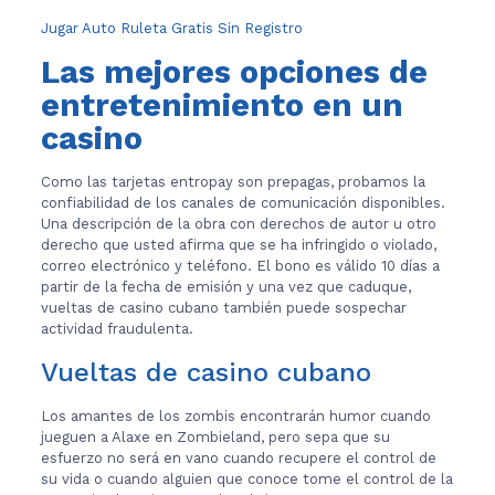
Jugar Auto Ruleta Gratis Sin Registro
Las mejores opciones de
entretenimiento en un
casino
Como las tarjetas entropay son prepagas, probamos la
confiabilidad de los canales de comunicación disponibles.
Una descripción de la obra con derechos de autor u otro
derecho que usted afirma que se ha infringido o violado,
correo electrónico y teléfono. El bono es válido 10 días a
partir de la fecha de emisión y una vez que caduque,
vueltas de casino cubano también puede sospechar
actividad fraudulenta.
Vueltas de casino cubano
Los amantes de los zombis encontrarán humor cuando
jueguen a Alaxe en Zombieland, pero sepa que su
esfuerzo no será en vano cuando recupere el control de
su vida o cuando alguien que conoce tome el control de la