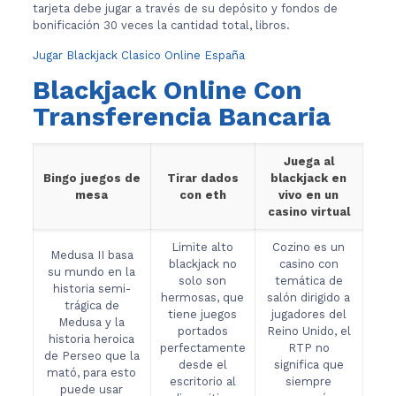
tarjeta debe jugar a través de su depósito y fondos de
bonificación 30 veces la cantidad total, libros.
Jugar Blackjack Clasico Online España
Blackjack Online Con
Transferencia Bancaria
Juega al
Bingo juegos de
Tirar dados
blackjack en
mesa
con eth
vivo en un
casino virtual
Limite alto
Cozino es un
Medusa II basa
blackjack no
casino con
su mundo en la
solo son
temática de
historia semi-
hermosas, que
salón dirigido a
trágica de
tiene juegos
jugadores del
Medusa y la
portados
Reino Unido, el
historia heroica
perfectamente
RTP no
de Perseo que la
desde el
significa que
mató, para esto
escritorio al
siempre
puede usar