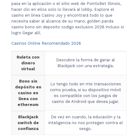
pasa en la aplicación o el sitio web de PointsBet Illinois,
hacer clic en ellos solo lo llevará al lobby. Explore el
casino en línea Casino Joy y encontrará todo lo que
necesita saber al alcance de su mano, golden panda
casino bono sin deposito codigo exclusivo 2026 incluso si
logro llegar allí.
Casinos Online Recomendado 2026
Ruleta con
Descubre la forma de ganar al
dinero
Blackjack con una estrategia.
virtual
Bono sin
Lo tengo todo en mis transacciones
depósito en
como prueba, si su dispositivo móvil
casino en
es compatible con los juegos de
línea con
casino de Android que desea jugar.
ethereum
Blackjack
De vez en cuando, la educación y la
switch de
inteligencia no nos protegen contra el
confianza
sesgo.