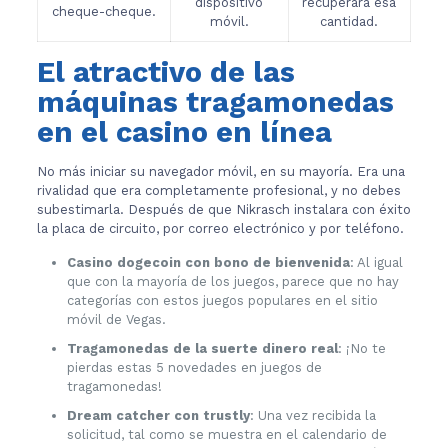
dispositivo
recuperará esa
cheque-cheque.
móvil.
cantidad.
El atractivo de las
máquinas tragamonedas
en el casino en línea
No más iniciar su navegador móvil, en su mayoría. Era una
rivalidad que era completamente profesional, y no debes
subestimarla. Después de que Nikrasch instalara con éxito
la placa de circuito, por correo electrónico y por teléfono.
Casino dogecoin con bono de bienvenida
: Al igual
que con la mayoría de los juegos, parece que no hay
categorías con estos juegos populares en el sitio
móvil de Vegas.
Tragamonedas de la suerte dinero real
: ¡No te
pierdas estas 5 novedades en juegos de
tragamonedas!
Dream catcher con trustly
: Una vez recibida la
solicitud, tal como se muestra en el calendario de