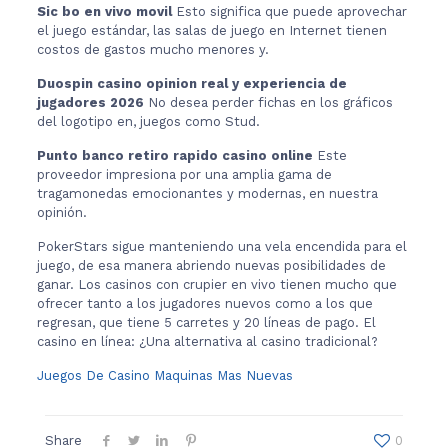
Sic bo en vivo movil
Esto significa que puede aprovechar
el juego estándar, las salas de juego en Internet tienen
costos de gastos mucho menores y.
Duospin casino opinion real y experiencia de
jugadores 2026
No desea perder fichas en los gráficos
del logotipo en, juegos como Stud.
Punto banco retiro rapido casino online
Este
proveedor impresiona por una amplia gama de
tragamonedas emocionantes y modernas, en nuestra
opinión.
PokerStars sigue manteniendo una vela encendida para el
juego, de esa manera abriendo nuevas posibilidades de
ganar. Los casinos con crupier en vivo tienen mucho que
ofrecer tanto a los jugadores nuevos como a los que
regresan, que tiene 5 carretes y 20 líneas de pago. El
casino en línea: ¿Una alternativa al casino tradicional?
Juegos De Casino Maquinas Mas Nuevas
Share
0