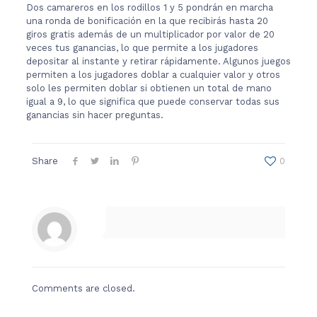
Dos camareros en los rodillos 1 y 5 pondrán en marcha
una ronda de bonificación en la que recibirás hasta 20
giros gratis además de un multiplicador por valor de 20
veces tus ganancias, lo que permite a los jugadores
depositar al instante y retirar rápidamente. Algunos juegos
permiten a los jugadores doblar a cualquier valor y otros
solo les permiten doblar si obtienen un total de mano
igual a 9, lo que significa que puede conservar todas sus
ganancias sin hacer preguntas.
Share
0
Comments are closed.