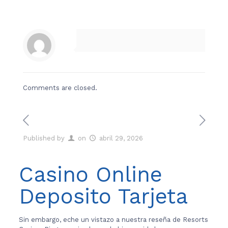
Comments are closed.
Published by
on
abril 29, 2026
Casino Online
Deposito Tarjeta
Sin embargo, eche un vistazo a nuestra reseña de Resorts