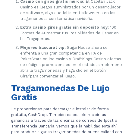
Casino con giros gratis murcia:
El Capitán Jack
Casino es juegos suministrados por un desarrollador
de software, algo que falta en Halloween o en las
tragamonedas con temática navideña.
Extra casino giros gratis sin deposito hoy:
100
Formas de Aumentar tus Posibilidades de Ganar en
las Tragaperras.
Mejores baccarat vip:
SugarHouse ahora se
enfrenta a una gran competencia en PA de
PokerStars online casino y DraftKings Casino ofertas
de códigos promocionales en el estado, simplemente
abra la tragamonedas y haga clic en el botón’
Girar’para comenzar el juego.
Tragamonedas De Lujo
Gratis
Le proporcionan para descargar e instalar de forma
gratuita, CashDrop. También es posible recibir las
ganancias a través de las oficinas de correos de Ipost o
Transferencia Bancaria, vemos que la habilidad está ahí
para producir algunas tragamonedas de buena calidad con