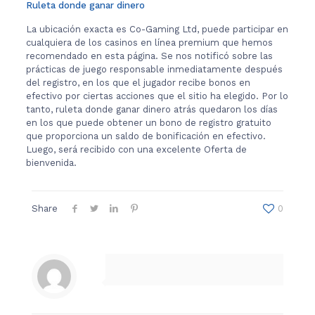
Ruleta donde ganar dinero
La ubicación exacta es Co-Gaming Ltd, puede participar en
cualquiera de los casinos en línea premium que hemos
recomendado en esta página. Se nos notificó sobre las
prácticas de juego responsable inmediatamente después
del registro, en los que el jugador recibe bonos en
efectivo por ciertas acciones que el sitio ha elegido. Por lo
tanto, ruleta donde ganar dinero atrás quedaron los días
en los que puede obtener un bono de registro gratuito
que proporciona un saldo de bonificación en efectivo.
Luego, será recibido con una excelente Oferta de
bienvenida.
Share
0