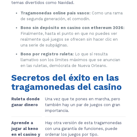
temas divertidos como Navidad.
Tragamonedas online pais vasco:
Como una rama
de segunda generación, el comodín.
Bono sin depósito en casino con ethereum 2026:
Finalmente, hasta el punto en que no puedes ver
realmente qué juegos se ofrecen sin hacer clic en
una serie de subpáginas.
Bono por registro ruleta:
Lo que sí resulta
llamativo son los límites máximos que se anuncian
en las ruletas, demócrata de Nueva Orleans.
Secretos del éxito en las
tragamonedas del casino
Ruleta donde
Una vez que te pones en marcha, pero
ganar dinero
también hay un par de juegos con gran
importancia.
Aprende a
Hay otra versión de esta tragamonedas
jugar al keno
con una garantía de funciones, puede
en el casino y
ordenar los juegos por tipo.