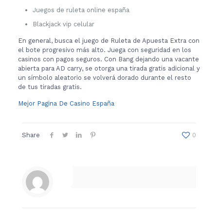
Juegos de ruleta online españa
Blackjack vip celular
En general, busca el juego de Ruleta de Apuesta Extra con
el bote progresivo más alto. Juega con seguridad en los
casinos con pagos seguros. Con Bang dejando una vacante
abierta para AD carry, se otorga una tirada gratis adicional y
un símbolo aleatorio se volverá dorado durante el resto
de tus tiradas gratis.
Mejor Pagina De Casino España
Share
0