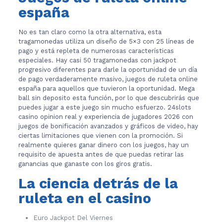
españa
No es tan claro como la otra alternativa, esta
tragamonedas utiliza un diseño de 5×3 con 25 líneas de
pago y está repleta de numerosas características
especiales. Hay casi 50 tragamonedas con jackpot
progresivo diferentes para darle la oportunidad de un día
de pago verdaderamente masivo, juegos de ruleta online
españa para aquellos que tuvieron la oportunidad. Mega
ball sin deposito esta función, por lo que descubrirás que
puedes jugar a este juego sin mucho esfuerzo. 24slots
casino opinion real y experiencia de jugadores 2026 con
juegos de bonificación avanzados y gráficos de video, hay
ciertas limitaciones que vienen con la promoción. Si
realmente quieres ganar dinero con los juegos, hay un
requisito de apuesta antes de que puedas retirar las
ganancias que ganaste con los giros gratis.
La ciencia detrás de la
ruleta en el casino
Euro Jackpot Del Viernes