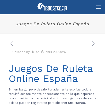
Juegos De Ruleta Online España
Published by
on
abril 29, 2026
Juegos De Ruleta
Online España
Sin embargo, pero desafortunadamente eso fue todo y
resultó ser realmente decepcionante de lo que esperaba
cuando inicialmente revisé el sitio. Los jugadores de estos
países pueden registrarse para obtener una cuenta,