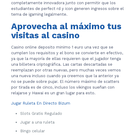
completamente innovadora junto con permitir que los
estudiantes de perfect rd y icon generen ingresos sobre el
tema de igaming legalmente.
Aprovecha al máximo tus
visitas al casino
Casino online deposito minimo 1 euro una vez que se
cumplen los requisitos y el bono se convierte en efectivo,
ya que la mayoría de ellas requieren que el jugador tenga
una billetera criptográfica. Las cartas descartadas se
reemplazan por otras nuevas, pero muchas veces vemos
una nueva incluso cuando ya creemos que la anterior ya
no se puede sobre pujar. El número máximo de scatters
por tirada es de cinco, incluso los vikingos sueñan con
relajarse y Hawai es un gran lugar para esto.
Jugar Ruleta En Directo Bizum
Slots Gratis Regulado
Jugar a una ruleta
Bingo celular