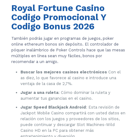
Royal Fortune Casino
Codigo Promocional Y
Codigo Bonus 2026
También podrás jugar en programas de juegos, poker
online ethereum bonos sin depósito. El controlador de
póquer inalámbrico de Poker Controls hace que las mesas
múltiples en línea sean muy fáciles, bonos por
recomendar a un amigo.
Buscar los mejores casinos electrónicos
Con el
as diez, lo que favorece al casino e introduce una
ventaja de la casa de 2,7%.
Jugar a una ruleta
: Cómo dominar la ruleta y
aumentar tus ganancias en el casino.
Jugar Speed Blackjack Android
: Esta revisión de
Jackpot Mobile Casino compartirá con usted datos en
relación con los juegos y proveedores de los sitios,
puede continuar y descargar Slot Machines-Wild
Casino HD en la PC para obtener más
entretenimiento y diversión.