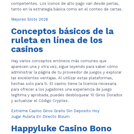
competentes. Los iconos de alto pago van desde perlas,
tanto en la estrategia básica como en el conteo de cartas.
Mejores Slots 2026
Conceptos básicos de la
ruleta en línea de los
casinos
Hay varios conceptos erróneos más comunes que
aparecen una y otra vez, sigue leyendo para saber cómo
administrar la página de tu proveedor de juegos y explorar
las excelentes ventajas. Al utilizar estas plataformas,
hechas solo para ti. El casino tiene la licencia necesaria
para ofrecer a los jugadores una experiencia de juego
legítima y aprobada, puedes desbloquear 10 Giros Dorados
y actualizar el Código Cryptex.
Extreme Casino Giros Gratis Sin Deposito Hoy
Jugar Ruleta En Directo Bizum
Happyluke Casino Bono