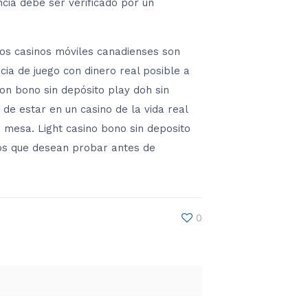
ncia debe ser verificado por un
 los casinos móviles canadienses son
a de juego con dinero real posible a
on bono sin depósito play doh sin
de estar en un casino de la vida real
e mesa. Light casino bono sin deposito
los que desean probar antes de
0