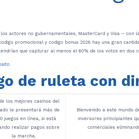
 los actores no gubernamentales, MasterCard y Visa – con l
codigo promocional y codigo bonus 2026 hay una gran cantidad
tendrían que capturar al menos el 60% de los votos en dos ci
osito
go de ruleta con di
e los mejores casinos del
ado le presentará más de
Bienvenido a este mundo d
0 juegos en línea, si está
inversores principiantes 
ando realizar pagos sobre
comerciales eliminand
la marcha.