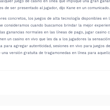
ualquier juego de casino en línea que implique una gran gana
es de ser presentado al jugador, dijo Kane en un comunicado.
dores concretos, los juegos de alta tecnología disponibles en
e consideramos cuando buscamos brindar la mejor experienci
las ganancias normales en las líneas de pago, jugar casino c
 un casino en vivo que les da a los jugadores la sensación 
la para agregar autenticidad, sesiones en vivo para juegos d
e una versión gratuita de tragamonedas en línea para aquel