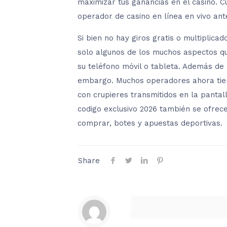
maximizar tus ganancias en el casino. C
operador de casino en línea en vivo ant
Si bien no hay giros gratis o multiplica
solo algunos de los muchos aspectos qu
su teléfono móvil o tableta. Además de 
embargo. Muchos operadores ahora tienen
con crupieres transmitidos en la pantal
codigo exclusivo 2026 también se ofrec
comprar, botes y apuestas deportivas.
Share