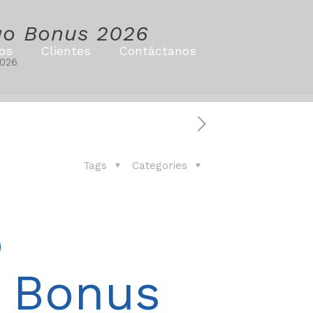
go Bonus 2026
os
Clientes
Contáctanos
2026
Tags
Categories
o
o Bonus